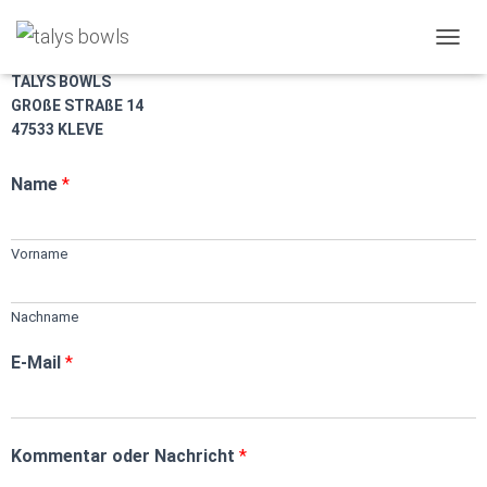
Nehmen Sie ganz bequem über das Kontaktformular Kontakt zu
N
uns auf.
A
TALYS BOWLS
V
GROßE STRAßE 14
I
47533 KLEVE
G
A
T
Name
*
I
O
N
Vorname
U
M
S
Nachname
C
H
E-Mail
*
A
L
T
E
N
Kommentar oder Nachricht
*